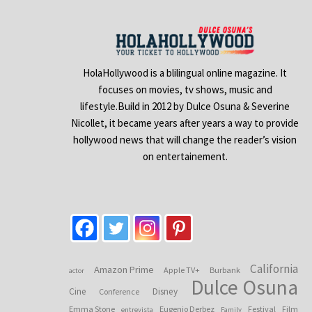
HolaHollywood is a blilingual online magazine. It
focuses on movies, tv shows, music and
lifestyle.Build in 2012 by Dulce Osuna & Severine
Nicollet, it became years after years a way to provide
hollywood news that will change the reader’s vision
on entertainement.
California
Amazon Prime
Apple TV+
Burbank
actor
Dulce Osuna
Cine
Disney
Conference
Emma Stone
Eugenio Derbez
Festival
Film
entrevista
Family