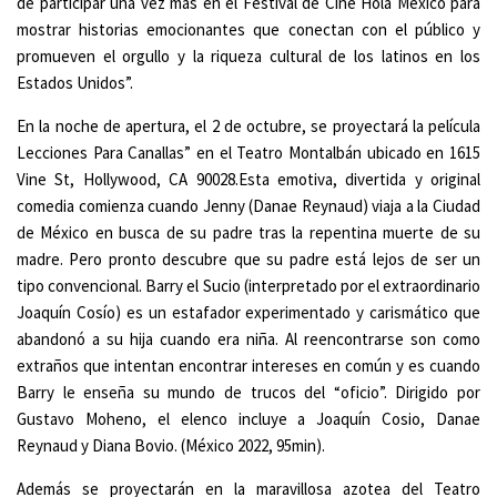
de participar una vez más en el Festival de Cine Hola México para
mostrar historias emocionantes que conectan con el público y
promueven el orgullo y la riqueza cultural de los latinos en los
Estados Unidos”.
En la noche de apertura, el 2 de octubre, se proyectará la película
Lecciones Para Canallas” en el Teatro Montalbán ubicado en 1615
Vine St, Hollywood, CA 90028.Esta emotiva, divertida y original
comedia comienza cuando Jenny (Danae Reynaud) viaja a la Ciudad
de México en busca de su padre tras la repentina muerte de su
madre. Pero pronto descubre que su padre está lejos de ser un
tipo convencional. Barry el Sucio (interpretado por el extraordinario
Joaquín Cosío) es un estafador experimentado y carismático que
abandonó a su hija cuando era niña. Al reencontrarse son como
extraños que intentan encontrar intereses en común y es cuando
Barry le enseña su mundo de trucos del “oficio”. Dirigido por
Gustavo Moheno, el elenco incluye a Joaquín Cosio, Danae
Reynaud y Diana Bovio. (México 2022, 95min).
Además se proyectarán en la maravillosa azotea del Teatro