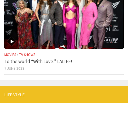
MOVIES
/
TV SHOWS
To the world “With Love,” LALIFF!
7 JUNE 2023
LIFESTYLE