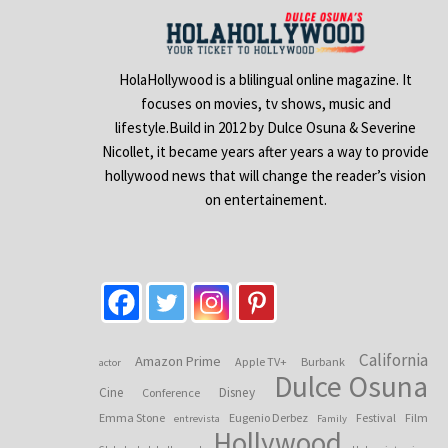
HolaHollywood is a blilingual online magazine. It
focuses on movies, tv shows, music and
lifestyle.Build in 2012 by Dulce Osuna & Severine
Nicollet, it became years after years a way to provide
hollywood news that will change the reader’s vision
on entertainement.
California
Amazon Prime
Apple TV+
Burbank
actor
Dulce Osuna
Cine
Disney
Conference
Emma Stone
Eugenio Derbez
Festival
Film
entrevista
Family
Hollywood