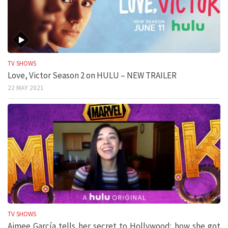
TV SHOWS
Love, Victor Season 2 on HULU – NEW TRAILER
22 MAY 2021
TV SHOWS
Aimee García tells her secret to Hollywood: how she got