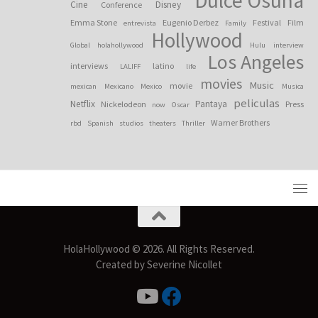
Dulce Osuna
Cine
Disney
Conference
Emma Stone
Eugenio Derbez
Festival
Film
entrevista
Family
Hollywood
Global
holahollywood
Hulu
interview
Los Angeles
interviews
latino
LALIFF
life
movies
Music
movie
mexican
Mexicano
Mexico
Musica
peliculas
Netflix
Pantaya
Nickelodeon
Press
now
Oscar
Warner Brothers
rbd
Spanish
studios
theaters
Thriller
HolaHollywood © 2026. All Rights Reserved.
Created by Severine Nicollet