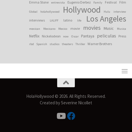
Emma Stone
Eugenio Derbez
Festival
Film
entrevista
Family
Hollywood
Global
holahollywood
Hulu
interview
Los Angeles
interviews
latino
LALIFF
life
movies
Music
movie
mexican
Mexicano
Mexico
Musica
peliculas
Netflix
Pantaya
Nickelodeon
Press
now
Oscar
Warner Brothers
rbd
Spanish
studios
theaters
Thriller
HolaHollywood © 2026. All Rights Reserved.
Created by Severine Nicollet