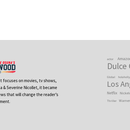
Amazo
actor
Dulce
Global
holaholl
 It focuses on movies, tv shows,
Los An
na & Severine Nicollet, it became
Netflix
Nickel
ews that will change the reader’s
Warner
ement.
Thriller