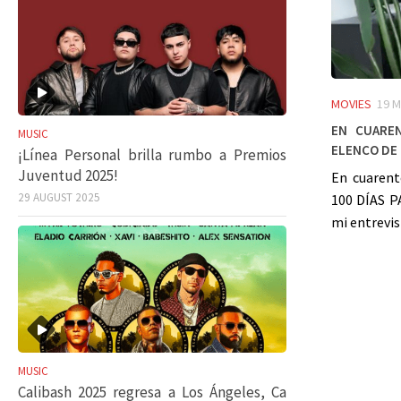
MOVIES
19 M
En cuare
MUSIC
elenco de
¡Línea Personal brilla rumbo a Premios
Juventud 2025!
En cuarent
29 AUGUST 2025
100 DÍAS 
mi entrevist
MUSIC
Calibash 2025 regresa a Los Ángeles, Ca