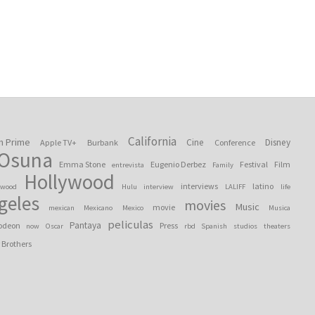
California
n Prime
Cine
Disney
Apple TV+
Burbank
Conference
 Osuna
Emma Stone
Eugenio Derbez
Festival
Film
entrevista
Family
Hollywood
interviews
latino
ywood
Hulu
interview
LALIFF
life
geles
movies
Music
movie
mexican
Mexicano
Mexico
Musica
peliculas
Pantaya
odeon
Press
now
Oscar
rbd
Spanish
studios
theaters
 Brothers