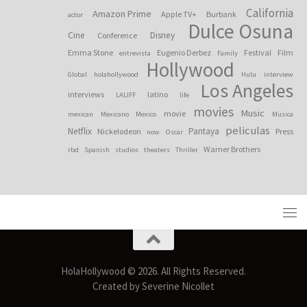
California
Amazon Prime
Apple TV+
Burbank
actor
Dulce Osuna
Cine
Disney
Conference
Emma Stone
Eugenio Derbez
Festival
Film
entrevista
Family
Hollywood
Global
holahollywood
Hulu
interview
Los Angeles
interviews
latino
LALIFF
life
movies
Music
movie
mexican
Mexicano
Mexico
Musica
peliculas
Netflix
Pantaya
Nickelodeon
Press
now
Oscar
Warner Brothers
rbd
Spanish
studios
theaters
Thriller
HolaHollywood © 2026. All Rights Reserved.
Created by Severine Nicollet