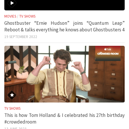
MOVIES
/
TV SHOWS
Ghostbuster “Ernie Hudson” joins “Quantum Leap”
Reboot & talks everything he knows about Ghostbusters 4
19 SEPTEMBER 2022
TV SHOWS
This is how Tom Holland & I celebrated his 27th birthday
#crowdedroom
13 JUNE 2023