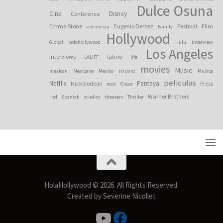
Dulce Osuna
Cine
Disney
Conference
Emma Stone
Eugenio Derbez
Festival
Film
entrevista
Family
Hollywood
Global
holahollywood
Hulu
interview
Los Angeles
interviews
latino
LALIFF
life
movies
Music
movie
mexican
Mexicano
Mexico
Musica
peliculas
Netflix
Pantaya
Nickelodeon
Press
now
Oscar
Warner Brothers
rbd
Spanish
studios
theaters
Thriller
HolaHollywood © 2026. All Rights Reserved.
Created by Severine Nicollet