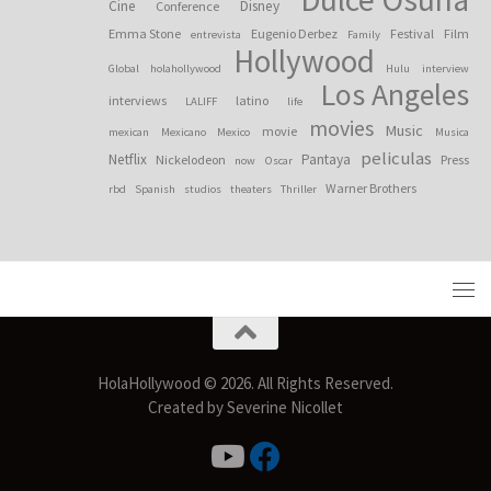
Cine
Disney
Conference
Emma Stone
Eugenio Derbez
Festival
Film
entrevista
Family
Hollywood
Global
holahollywood
Hulu
interview
Los Angeles
interviews
latino
LALIFF
life
movies
Music
movie
mexican
Mexicano
Mexico
Musica
peliculas
Netflix
Pantaya
Nickelodeon
Press
now
Oscar
Warner Brothers
rbd
Spanish
studios
theaters
Thriller
HolaHollywood © 2026. All Rights Reserved.
Created by Severine Nicollet