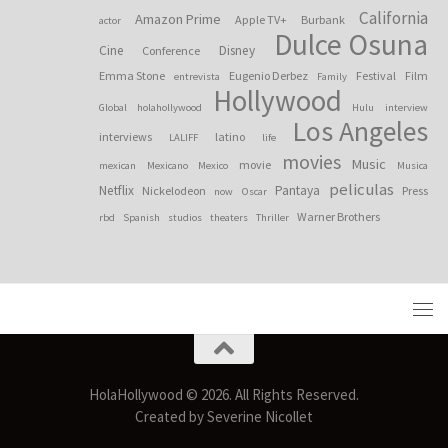
California
Amazon Prime
Apple TV+
Burbank
actor
Dulce Osuna
Cine
Disney
Conference
Emma Stone
Eugenio Derbez
Festival
Film
entrevista
Family
Hollywood
Global
holahollywood
Hulu
interview
Los Angeles
interviews
latino
LALIFF
life
movies
Music
movie
mexican
Mexicano
Mexico
Musica
peliculas
Netflix
Pantaya
Nickelodeon
Press
now
Oscar
Warner Brothers
rbd
Spanish
studios
theaters
Thriller
HolaHollywood © 2026. All Rights Reserved.
Created by Severine Nicollet