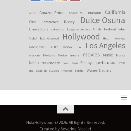
California
Amazon Prime
Apple TV+
Burbank
actor
Dulce Osuna
Cine
Disney
Conference
Emma Stone
Eugenio Derbez
Festival
Film
entrevista
Family
Hollywood
Global
holahollywood
Hulu
interview
Los Angeles
interviews
latino
LALIFF
life
movies
Music
movie
mexican
Mexicano
Mexico
Musica
peliculas
Netflix
Pantaya
Nickelodeon
Press
now
Oscar
Warner Brothers
rbd
Spanish
studios
theaters
Thriller
HolaHollywood © 2026. All Rights Reserved.
Created by Severine Nicollet