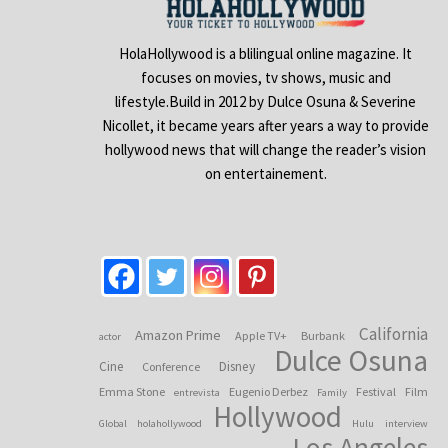
HolaHollywood is a blilingual online magazine. It
focuses on movies, tv shows, music and
lifestyle.Build in 2012 by Dulce Osuna & Severine
Nicollet, it became years after years a way to provide
hollywood news that will change the reader’s vision
on entertainement.
California
Amazon Prime
Apple TV+
Burbank
actor
Dulce Osuna
Cine
Disney
Conference
Emma Stone
Eugenio Derbez
Festival
Film
entrevista
Family
Hollywood
Global
holahollywood
Hulu
interview
Los Angeles