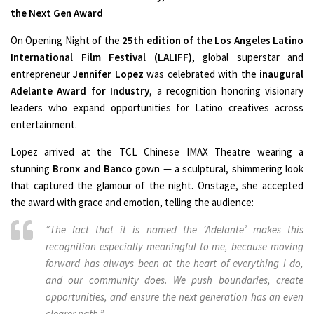
the Next Gen Award
On Opening Night of the
25th edition of the Los Angeles Latino
International Film Festival (LALIFF)
, global superstar and
entrepreneur
Jennifer Lopez
was celebrated with the
inaugural
Adelante Award for Industry
, a recognition honoring visionary
leaders who expand opportunities for Latino creatives across
entertainment.
Lopez arrived at the TCL Chinese IMAX Theatre wearing a
stunning
Bronx and Banco
gown — a sculptural, shimmering look
that captured the glamour of the night. Onstage, she accepted
the award with grace and emotion, telling the audience:
“The fact that it is named the ‘Adelante’ makes this
recognition especially meaningful to me, because moving
forward has always been at the heart of everything I do,
and our community does. We push boundaries, create
opportunities, and ensure the next generation has an even
clearer path.”