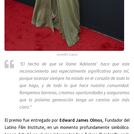
Jennifer Lopez
“El hecho de que se llame ‘Adelante’ hace que este
reconocimiento sea especialmente significativo para mí,
porque avanzar siempre ha estado en el corazón de todo lo
que hago, y de todo lo que hace nuestra comunidad.
Rompemos barreras, creamos oportunidades y aseguramos
que la próxima generación tenga un camino aún más
claro.”
El premio fue entregado por
Edward James Olmos
, Fundador del
Latino Film Institute, en un momento profundamente simbólico.