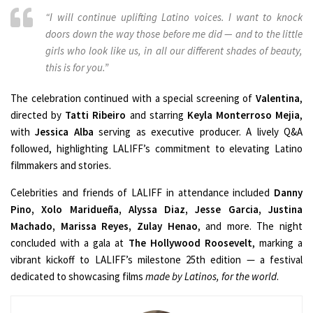
“I will continue uplifting Latino voices. I want to knock
doors down the way those before me did — and to the little
girls who look like us, in all our different shades of beauty,
this is for you.”
The celebration continued with a special screening of
Valentina
,
directed by
Tatti Ribeiro
and starring
Keyla Monterroso Mejia
,
with
Jessica Alba
serving as executive producer. A lively Q&A
followed, highlighting LALIFF’s commitment to elevating Latino
filmmakers and stories.
Celebrities and friends of LALIFF in attendance included
Danny
Pino, Xolo Maridueña, Alyssa Diaz, Jesse Garcia, Justina
Machado, Marissa Reyes, Zulay Henao
, and more. The night
concluded with a gala at
The Hollywood Roosevelt
, marking a
vibrant kickoff to LALIFF’s milestone 25th edition — a festival
dedicated to showcasing films
made by Latinos, for the world
.