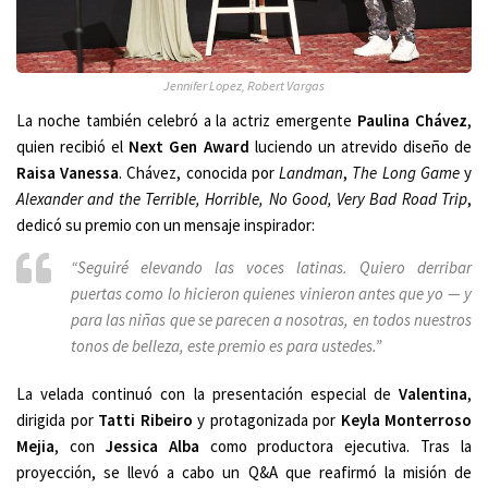
Jennifer Lopez, Robert Vargas
La noche también celebró a la actriz emergente
Paulina Chávez
,
quien recibió el
Next Gen Award
luciendo un atrevido diseño de
Raisa Vanessa
. Chávez, conocida por
Landman
,
The Long Game
y
Alexander and the Terrible, Horrible, No Good, Very Bad Road Trip
,
dedicó su premio con un mensaje inspirador:
“Seguiré elevando las voces latinas. Quiero derribar
puertas como lo hicieron quienes vinieron antes que yo — y
para las niñas que se parecen a nosotras, en todos nuestros
tonos de belleza, este premio es para ustedes.”
La velada continuó con la presentación especial de
Valentina
,
dirigida por
Tatti Ribeiro
y protagonizada por
Keyla Monterroso
Mejia
, con
Jessica Alba
como productora ejecutiva. Tras la
proyección, se llevó a cabo un Q&A que reafirmó la misión de