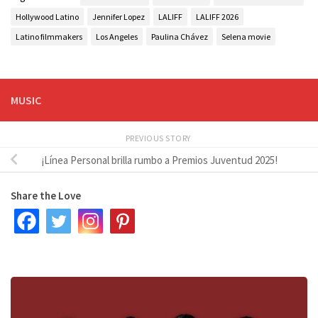
Hollywood Latino
Jennifer Lopez
LALIFF
LALIFF 2026
Latino filmmakers
Los Angeles
Paulina Chávez
Selena movie
MUSIC
PREVIOUS STORY
¡Línea Personal brilla rumbo a Premios Juventud 2025!
Share the Love