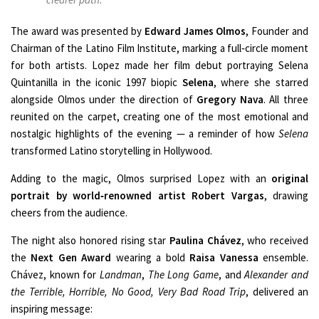
The award was presented by
Edward James Olmos
, Founder and
Chairman of the Latino Film Institute, marking a full‑circle moment
for both artists. Lopez made her film debut portraying Selena
Quintanilla in the iconic 1997 biopic
Selena
, where she starred
alongside Olmos under the direction of
Gregory Nava
. All three
reunited on the carpet, creating one of the most emotional and
nostalgic highlights of the evening — a reminder of how
Selena
transformed Latino storytelling in Hollywood.
Adding to the magic, Olmos surprised Lopez with an
original
portrait by world‑renowned artist Robert Vargas
, drawing
cheers from the audience.
The night also honored rising star
Paulina Chávez
, who received
the
Next Gen Award
wearing a bold
Raisa Vanessa
ensemble.
Chávez, known for
Landman
,
The Long Game
, and
Alexander and
the Terrible, Horrible, No Good, Very Bad Road Trip
, delivered an
inspiring message: