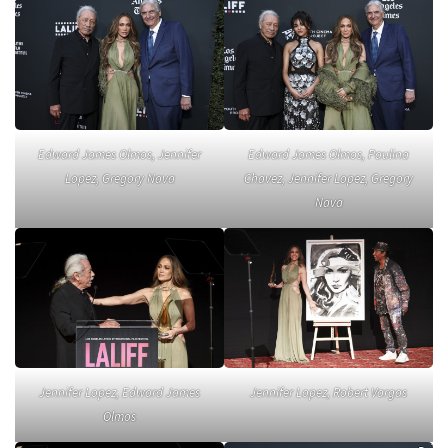
Edward James Olmos, Jennifer
Edward James Olmos, Paulina
Lopez, Gregory Nava
Chavez, Jennifer Lopez, Gregory
Nava
Jennifer Lopez, Edward James
Jennifer Lopez, Robert Vargas
Olmos